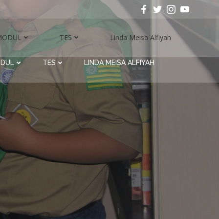
MODUL
TES
Linda Meisa Alfiyah
DUL
TES
LINDA MEISA ALFIYAH