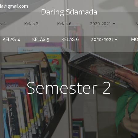
da@gmail.com
Daring Sdamada
s 4
Kelas 5
Kelas 6
2020-2021
KELAS 4
KELAS 5
KELAS 6
2020-2021
MO
Semester 2