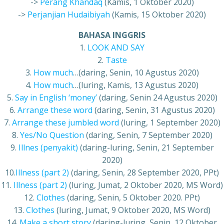
->
Perang Khandaq
(Kamis, 1 Oktober 2020)
->
Perjanjian Hudaibiyah
(Kamis, 15 Oktober 2020)
BAHASA INGGRIS
1.
LOOK AND SAY
2.
Taste
3.
How much
…(daring, Senin, 10 Agustus 2020)
4.
How much
…(luring, Kamis, 13 Agustus 2020)
5.
Say in English ‘money’
(daring, Senin 24 Agustus 2020)
6.
Arrange these word
(daring, Senin, 31 Agustus 2020)
7.
Arrange these jumbled word
(luring, 1 September 2020)
8.
Yes/No Question
(daring, Senin, 7 September 2020)
9.
Illnes (penyakit)
(daring-luring, Senin, 21 September
2020)
10.
Illness (part 2)
(daring, Senin, 28 September 2020, PPt)
11.
Illness (part 2)
(luring, Jumat, 2 Oktober 2020, MS Word)
12.
Clothes
(daring, Senin, 5 Oktober 2020. PPt)
13.
Clothes
(luring, Jumat, 9 Oktober 2020, MS Word)
14.
Make a short story
(daring-luring, Senin, 12 Oktober