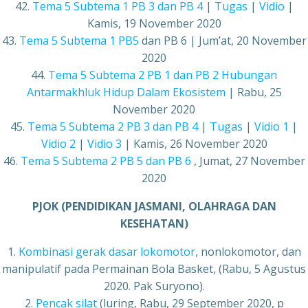
42.
Tema 5 Subtema 1 PB 3 dan PB 4
|
Tugas
|
Vidio
|
Kamis, 19 November 2020
43.
Tema 5 Subtema 1 PB5
dan PB 6 | Jum’at, 20 November
2020
44.
Tema 5 Subtema 2 PB 1 dan PB 2 Hubungan
Antarmakhluk Hidup Dalam Ekosistem
| Rabu, 25
November 2020
45.
Tema 5 Subtema 2 PB 3 dan PB 4
|
Tugas
|
Vidio 1
|
Vidio 2
|
Vidio 3
| Kamis, 26 November 2020
46.
Tema 5 Subtema 2 PB 5 dan PB 6
, Jumat, 27 November
2020
PJOK (PENDIDIKAN JASMANI, OLAHRAGA DAN
KESEHATAN)
1.
Kombinasi gerak dasar lokomotor,
nonlokomotor, dan
manipulatif pada Permainan Bola Basket, (Rabu, 5 Agustus
2020. Pak Suryono).
2.
Pencak silat
(luring, Rabu, 29 September 2020, p