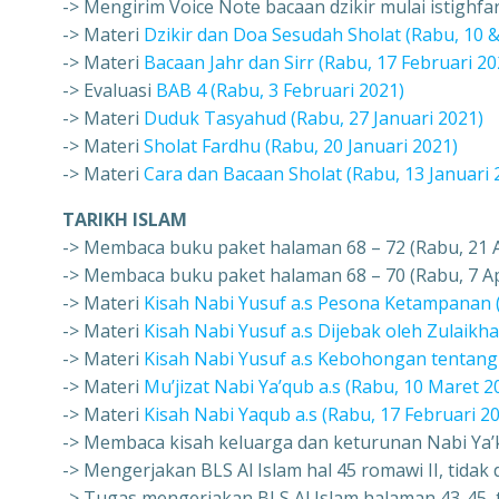
-> Mengirim Voice Note bacaan dzikir mulai istighfa
-> Materi
Dzikir dan Doa Sesudah Sholat (Rabu, 10 
-> Materi
Bacaan Jahr dan Sirr (Rabu, 17 Februari 20
-> Evaluasi
BAB 4 (Rabu, 3 Februari 2021)
-> Materi
Duduk Tasyahud (Rabu, 27 Januari 2021)
-> Materi
Sholat Fardhu (Rabu, 20 Januari 2021)
-> Materi
Cara dan Bacaan Sholat (Rabu, 13 Januari 
TARIKH ISLAM
-> Membaca buku paket halaman 68 – 72 (Rabu, 21 A
-> Membaca buku paket halaman 68 – 70 (Rabu, 7 Ap
-> Materi
Kisah Nabi Yusuf a.s Pesona Ketampanan 
-> Materi
Kisah Nabi Yusuf a.s Dijebak oleh Zulaikh
-> Materi
Kisah Nabi Yusuf a.s Kebohongan tentang
-> Materi
Mu’jizat Nabi Ya’qub a.s (Rabu, 10 Maret 2
-> Materi
Kisah Nabi Yaqub a.s (Rabu, 17 Februari 2
-> Membaca kisah keluarga dan keturunan Nabi Ya’k
-> Mengerjakan BLS Al Islam hal 45 romawi II, tidak
-> Tugas mengerjakan BLS Al Islam halaman 43-45, 