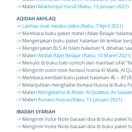
-> Materi
Makhorijul Huruf (Rabu, 13 Januari 2021)
AQIDAH AKHLAQ
->
Latihan soal melalui video (Rabu, 7 April 2021)
-> Membaca buku paket materi Adab Belajar halaman
-> Mengerjakan buku paket halaman 66 lembar kerja
-> Mengerjakan BLS Al Islam halaman 9, dibahas saa
-> Materi
Akibat Rajin Belajar (Rabu, 10 Maret 2021)
-> Menulis di buku tulis contoh dan manfaat sifat “
-> Mengirim voice note Asmaul husna Al Malik, Al Q
-> Membaca kembali buku paket halaman 45 – 47 (Ra
-> Melanjutkan menghafal Asmaul Husna di Buku Pak
-> Materi
Mengetahui Al Malik, Al Quddus, As Salaam
-> Materi
Asmaul Husna (Rabu, 13 Januari 2021)
IBADAH SYARIAH
-> Mengirim Voice Note bacaan doa di buku paket ha
-> Mengirim Voice Note bacaan doa di buku paket h