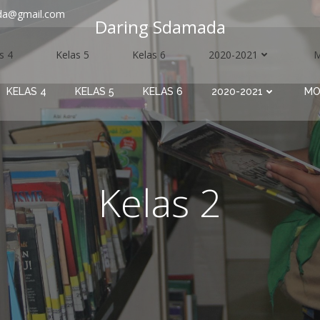
da@gmail.com
Daring Sdamada
s 4
Kelas 5
Kelas 6
2020-2021
KELAS 4
KELAS 5
KELAS 6
2020-2021
MO
Kelas 2