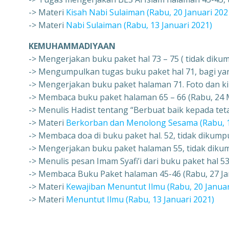
-> Materi
Kisah Nabi Sulaiman (Rabu, 20 Januari 202
-> Materi
Nabi Sulaiman (Rabu, 13 Januari 2021)
KEMUHAMMADIYAAN
-> Mengerjakan buku paket hal 73 – 75 ( tidak diku
-> Mengumpulkan tugas buku paket hal 71, bagi yan
-> Mengerjakan buku paket halaman 71. Foto dan kir
-> Membaca buku paket halaman 65 – 66 (Rabu, 24 
-> Menulis Hadist tentang “Berbuat baik kepada te
-> Materi
Berkorban dan Menolong Sesama (Rabu, 1
-> Membaca doa di buku paket hal. 52, tidak dikump
-> Mengerjakan buku paket halaman 55, tidak dikum
-> Menulis pesan Imam Syafi’i dari buku paket hal 53
-> Membaca Buku Paket halaman 45-46 (Rabu, 27 Ja
-> Materi
Kewajiban Menuntut Ilmu (Rabu, 20 Januar
-> Materi
Menuntut Ilmu (Rabu, 13 Januari 2021)