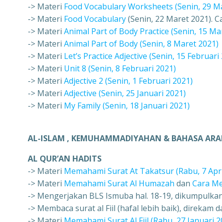
-> Materi
Food Vocabulary Worksheets (Senin, 29 M
-> Materi
Food Vocabulary
(Senin, 22 Maret 2021). 
-> Materi
Animal Part of Body Practice (Senin, 15 Ma
-> Materi
Animal Part of Body (Senin, 8 Maret 2021)
-> Materi
Let’s Practice Adjective (Senin, 15 Februari
-> Materi
Unit 8 (Senin, 8 Februari 2021)
-> Materi
Adjective 2 (Senin, 1 Februari 2021)
-> Materi
Adjective (Senin, 25 Januari 2021)
-> Materi
My Family (Senin, 18 Januari 2021)
AL-ISLAM , KEMUHAMMADIYAHAN & BAHASA ARAB
AL QUR’AN HADITS
-> Materi
Memahami Surat At Takatsur (Rabu, 7 Apri
-> Materi
Memahami Surat Al Humazah
dan
Cara M
-> Mengerjakan BLS Ismuba hal. 18-19, dikumpulkan
-> Membaca surat al Fiil (hafal lebih baik), direkam
-> Materi
Memahami Surat Al Fiil (Rabu, 27 Januari 2