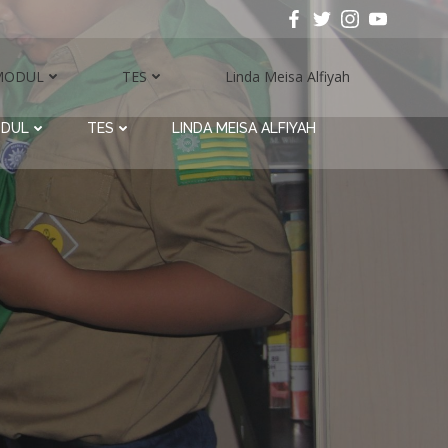
MODUL
TES
Linda Meisa Alfiyah
DUL
TES
LINDA MEISA ALFIYAH